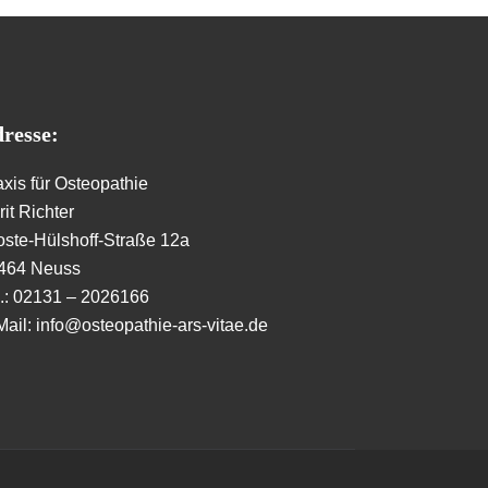
resse:
axis für Osteopathie
it Richter
oste-Hülshoff-Straße 12a
464 Neuss
l.: 02131 – 2026166
Mail: info@osteopathie-ars-vitae.de