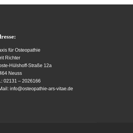
resse:
axis für Osteopathie
it Richter
oste-Hülshoff-Straße 12a
464 Neuss
l.: 02131 – 2026166
Mail: info@osteopathie-ars-vitae.de