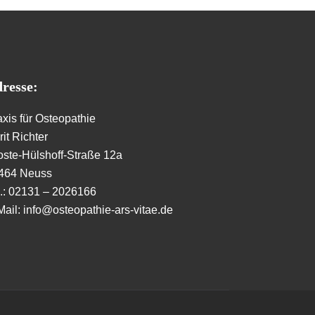
resse:
axis für Osteopathie
it Richter
oste-Hülshoff-Straße 12a
464 Neuss
l.: 02131 – 2026166
Mail: info@osteopathie-ars-vitae.de