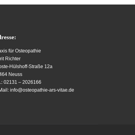
resse:
axis für Osteopathie
it Richter
oste-Hülshoff-Straße 12a
464 Neuss
l.: 02131 – 2026166
Mail: info@osteopathie-ars-vitae.de